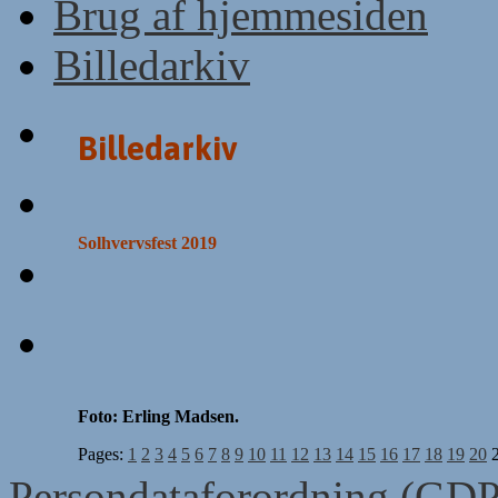
Brug af hjemmesiden
Billedarkiv
Billedarkiv
Solhvervsfest 2019
Foto: Erling Madsen.
Pages:
1
2
3
4
5
6
7
8
9
10
11
12
13
14
15
16
17
18
19
20
Persondataforordning (GD