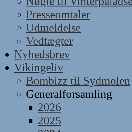
Nøgle til Vinterpaladse
Presseomtaler
Udmeldelse
Vedtægter
Nyhedsbrev
Vikingeliv
Bombizz til Sydmolen
Generalforsamling
2026
2025