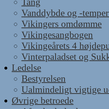
Tang
Vanddybde og -temper
Vikingers omdømme
Vikingesangbogen
Vikingeårets 4 højdep
Vinterpaladset og Suk
Ledelse
Bestyrelsen
Ualmindeligt vigtige 
Øvrige betroede