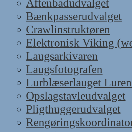
Aftenbadudvalget
Bænkpasserudvalget
Crawlinstruktøren
Elektronisk Viking (w
Laugsarkivaren
Laugsfotografen
Lurblæserlauget Luren
Opslagstavleudvalget
Pligthuggerudvalget
Rengøringskoordinato