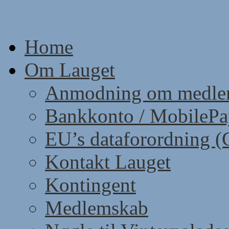
Skip
to
content
Home
Om Lauget
Anmodning om medle
Bankkonto / MobileP
EU’s dataforordning 
Kontakt Lauget
Kontingent
Medlemskab