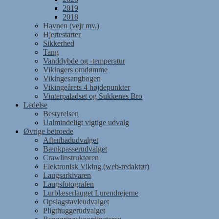
2019
2018
Havnen (vejr mv.)
Hjertestarter
Sikkerhed
Tang
Vanddybde og -temperatur
Vikingers omdømme
Vikingesangbogen
Vikingeårets 4 højdepunkter
Vinterpaladset og Sukkenes Bro
Ledelse
Bestyrelsen
Ualmindeligt vigtige udvalg
Øvrige betroede
Aftenbadudvalget
Bænkpasserudvalget
Crawlinstruktøren
Elektronisk Viking (web-redaktør)
Laugsarkivaren
Laugsfotografen
Lurblæserlauget Lurendrejerne
Opslagstavleudvalget
Pligthuggerudvalget