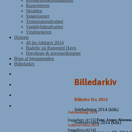
Rengøringskoordinatoren
Runeristeren
Skjalden
Smørelauget
Temperaturudvalget
Vanddybdeudvalget
Vindmesteren
Historie
40 års jubilæet 2014
Badeliv på Rungsted Havn
Høvdinge & æresmedlemmer
Brug af hjemmesiden
Billedarkiv
Billedarkiv
Billeder fra 2014
Julebadning 2014 (klik)
Julebadning 2014
[nggallery id=15]
Foto: Jesper Alstrøm
Solhvervsfest 2014 (klik)
Solhvervsfest 2014
[nggallery id=14]