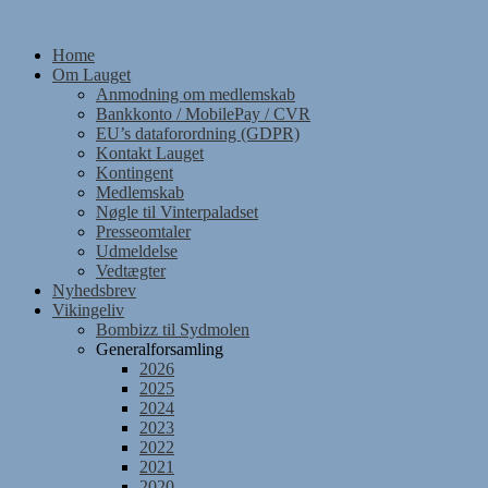
Skip
to
Home
content
Om Lauget
Anmodning om medlemskab
Bankkonto / MobilePay / CVR
EU’s dataforordning (GDPR)
Kontakt Lauget
Kontingent
Medlemskab
Nøgle til Vinterpaladset
Presseomtaler
Udmeldelse
Vedtægter
Nyhedsbrev
Vikingeliv
Bombizz til Sydmolen
Generalforsamling
2026
2025
2024
2023
2022
2021
2020