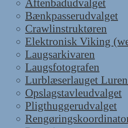
Aftenbadudvalget
Bænkpasserudvalget
Crawlinstruktøren
Elektronisk Viking (w
Laugsarkivaren
Laugsfotografen
Lurblæserlauget Luren
Opslagstavleudvalget
Pligthuggerudvalget
Rengøringskoordinato