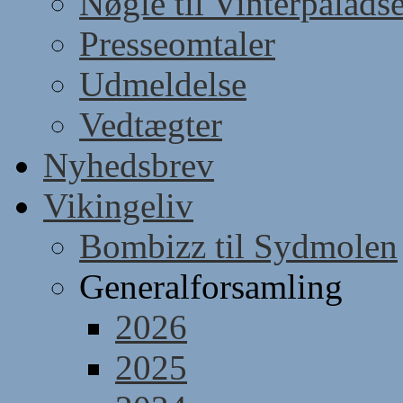
Nøgle til Vinterpaladse
Presseomtaler
Udmeldelse
Vedtægter
Nyhedsbrev
Vikingeliv
Bombizz til Sydmolen
Generalforsamling
2026
2025