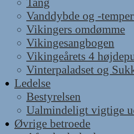
Tang
Vanddybde og -temper
Vikingers omdømme
Vikingesangbogen
Vikingeårets 4 højdep
Vinterpaladset og Suk
Ledelse
Bestyrelsen
Ualmindeligt vigtige 
Øvrige betroede