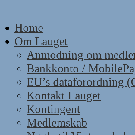
Skip
to
content
Home
Om Lauget
Anmodning om medle
Bankkonto / MobileP
EU’s dataforordning 
Kontakt Lauget
Kontingent
Medlemskab