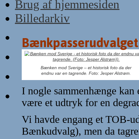
Brug af hjemmesiden
Billedarkiv
Bænkpasserudvalget
Bænken mod Sverige – et historisk foto da der
endnu var en tagrende. Foto: Jesper Alstrøm.
I nogle sammenhænge kan e
være et udtryk for en degra
Vi havde engang et TOB-ud
Bænkudvalg), men da tagren