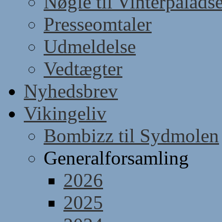
Nøgle til Vinterpaladse
Presseomtaler
Udmeldelse
Vedtægter
Nyhedsbrev
Vikingeliv
Bombizz til Sydmolen
Generalforsamling
2026
2025