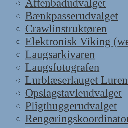
Aftenbadudvalget
Bænkpasserudvalget
Crawlinstruktøren
Elektronisk Viking (w
Laugsarkivaren
Laugsfotografen
Lurblæserlauget Luren
Opslagstavleudvalget
Pligthuggerudvalget
Rengøringskoordinato