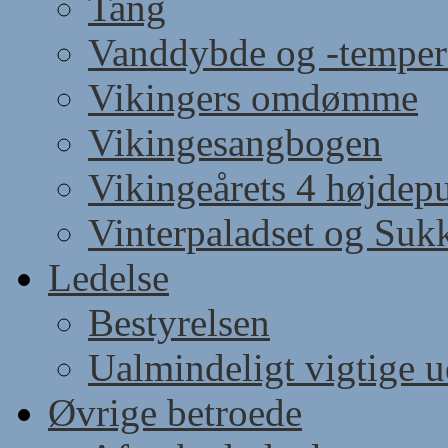
Tang
Vanddybde og -temper
Vikingers omdømme
Vikingesangbogen
Vikingeårets 4 højdep
Vinterpaladset og Suk
Ledelse
Bestyrelsen
Ualmindeligt vigtige 
Øvrige betroede