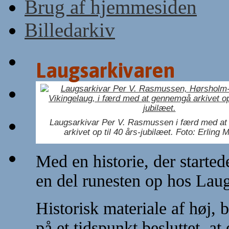
Brug af hjemmesiden
Billedarkiv
Laugsarkivaren
Laugsarkivar Per V. Rasmussen i færd med a
arkivet op til 40 års-jubilæet. Foto: Erling
Med en historie, der started
en del runesten op hos Laug
Historisk materiale af høj, 
på et tidspunkt besluttet, a