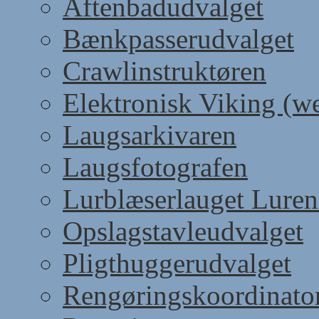
Aftenbadudvalget
Bænkpasserudvalget
Crawlinstruktøren
Elektronisk Viking (w
Laugsarkivaren
Laugsfotografen
Lurblæserlauget Luren
Opslagstavleudvalget
Pligthuggerudvalget
Rengøringskoordinato