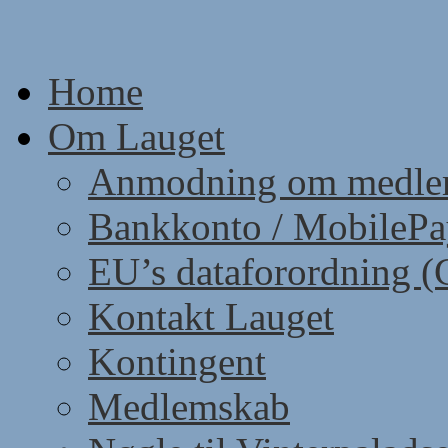
Skip
to
content
Home
Om Lauget
Anmodning om medle
Bankkonto / MobileP
EU’s dataforordning 
Kontakt Lauget
Kontingent
Medlemskab