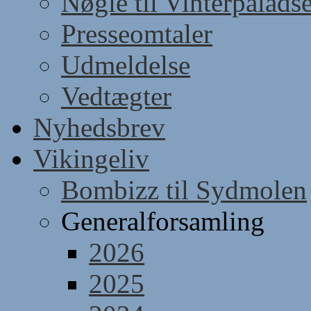
Nøgle til Vinterpaladse
Presseomtaler
Udmeldelse
Vedtægter
Nyhedsbrev
Vikingeliv
Bombizz til Sydmolen
Generalforsamling
2026
2025