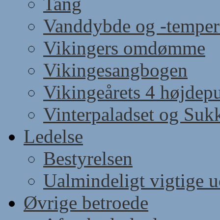
Tang
Vanddybde og -temper
Vikingers omdømme
Vikingesangbogen
Vikingeårets 4 højdep
Vinterpaladset og Suk
Ledelse
Bestyrelsen
Ualmindeligt vigtige 
Øvrige betroede