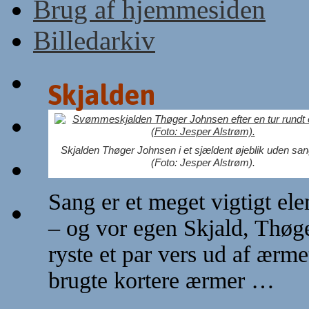
Brug af hjemmesiden
Billedarkiv
Skjalden
Skjalden Thøger Johnsen i et sjældent øjeblik uden san
(Foto: Jesper Alstrøm).
Sang er et meget vigtigt ele
– og vor egen Skjald, Thøge
ryste et par vers ud af ærm
brugte kortere ærmer …