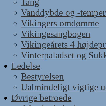
Tang
Vanddybde og -temper
Vikingers omdømme
Vikingesangbogen
Vikingeårets 4 højdep
Vinterpaladset og Suk
Ledelse
Bestyrelsen
Ualmindeligt vigtige 
Øvrige betroede