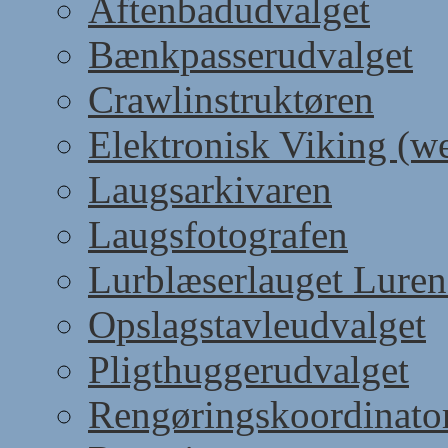
Aftenbadudvalget
Bænkpasserudvalget
Crawlinstruktøren
Elektronisk Viking (w
Laugsarkivaren
Laugsfotografen
Lurblæserlauget Luren
Opslagstavleudvalget
Pligthuggerudvalget
Rengøringskoordinato