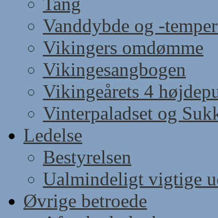
Tang
Vanddybde og -temper
Vikingers omdømme
Vikingesangbogen
Vikingeårets 4 højdep
Vinterpaladset og Suk
Ledelse
Bestyrelsen
Ualmindeligt vigtige 
Øvrige betroede