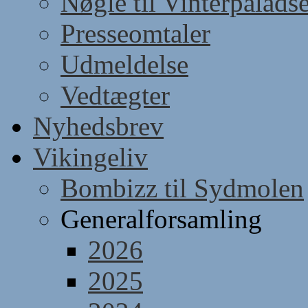
Nøgle til Vinterpaladse
Presseomtaler
Udmeldelse
Vedtægter
Nyhedsbrev
Vikingeliv
Bombizz til Sydmolen
Generalforsamling
2026
2025