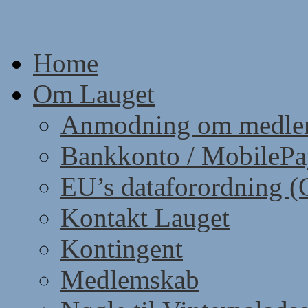
Skip
to
content
Home
Om Lauget
Anmodning om medle
Bankkonto / MobileP
EU’s dataforordning 
Kontakt Lauget
Kontingent
Medlemskab