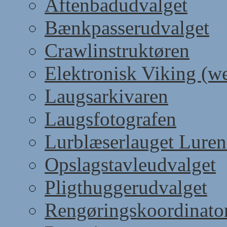
Aftenbadudvalget
Bænkpasserudvalget
Crawlinstruktøren
Elektronisk Viking (w
Laugsarkivaren
Laugsfotografen
Lurblæserlauget Luren
Opslagstavleudvalget
Pligthuggerudvalget
Rengøringskoordinato