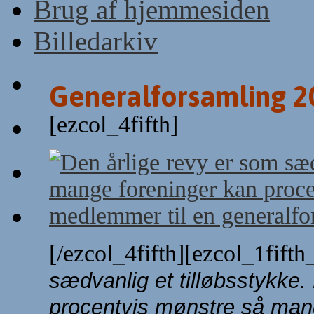
Brug af hjemmesiden
Billedarkiv
Generalforsamling 2
[ezcol_4fifth]
[/ezcol_4fifth][ezcol_1fift
sædvanlig et tilløbsstykk
procentvis mønstre så man