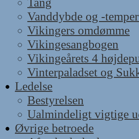
Tang
Vanddybde og -temper
Vikingers omdømme
Vikingesangbogen
Vikingeårets 4 højdep
Vinterpaladset og Suk
Ledelse
Bestyrelsen
Ualmindeligt vigtige 
Øvrige betroede