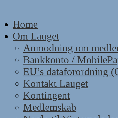
Skip
to
content
Home
Om Lauget
Anmodning om medle
Bankkonto / MobileP
EU’s dataforordning 
Kontakt Lauget
Kontingent
Medlemskab