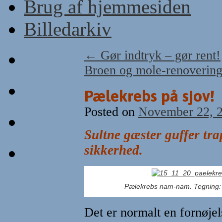
Brug af hjemmesiden
Billedarkiv
←
Gør indtryk – gør rent!
Broen og mole-renovering
Pælekrebs på sjov!
Posted on
November 22, 
Sultne gæster guffer tr
sikkerhed.
Pælekrebs nam-nam. Tegning:
Det er normalt en fornøjels