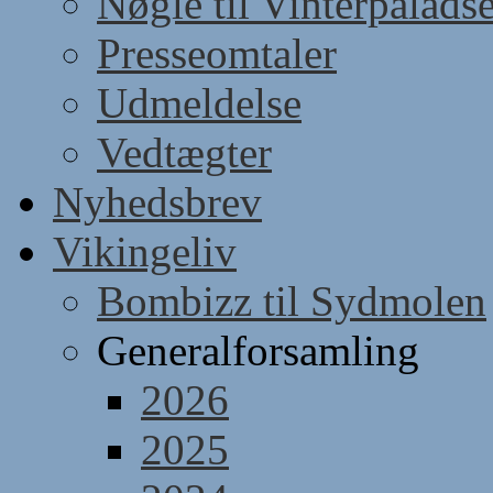
Nøgle til Vinterpaladse
Presseomtaler
Udmeldelse
Vedtægter
Nyhedsbrev
Vikingeliv
Bombizz til Sydmolen
Generalforsamling
2026
2025